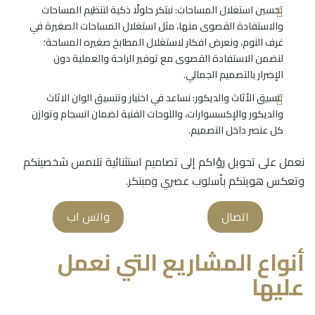
تحسين استغلال المساحات: نبتكر حلولًا ذكية لتنظيم المساحات
والاستفادة القصوى منها، مثل استغلال المساحات الصغيرة في
غرف النوم، ونعرض افكار لاستغلال المطابخ صغيره المساحة؛
لنضمن الاستفادة القصوى مع توفير الراحة والعملية دون
الإضرار بالتصميم الجمالي.
تنسيق الأثاث والديكور: نساعد في اختيار وتنسيق الوان الاثاث
والديكور والإكسسوارات، واللوحات الفنية لضمان انسجام وتوازن
كل عنصر داخل التصميم.
نعمل على تحويل رؤاكم إلى تصاميم استثنائية تلامس شخصيتكم
وتعكس هويتكم بأسلوب عصري ومبتكر.
اتصال
واتس اب
أنواع المشاريع التي نعمل
عليها