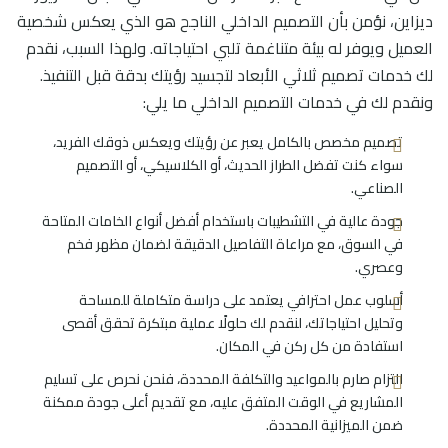
ديزاين، نؤمن بأن التصميم الداخلي الناجح هو الذي يعكس شخصية
العميل ويوفر له بيئة متناغمة تلبي احتياجاته. ولهذا السبب، نقدم
لك خدمات تصميم ثلاثي الأبعاد لتجسيد رؤيتك بدقة قبل التنفيذ.
ونقدم لك في خدمات التصميم الداخلي ما يلي:
تصميم مخصص بالكامل يعبر عن رؤيتك ويعكس ذوقك الفريد،
سواء كنت تفضل الطراز الحديث، أو الكلاسيكي، أو التصميم
الصناعي.
جودة عالية في التشطيبات باستخدام أفضل أنواع الخامات المتاحة
في السوق، مع مراعاة التفاصيل الدقيقة لضمان مظهر فخم
وعصري.
أسلوب عمل احترافي يعتمد على دراسة متكاملة للمساحة
وتحليل احتياجاتك، لنقدم لك حلولًا عملية مبتكرة تحقق أقصى
استفادة من كل ركن في المكان.
التزام صارم بالمواعيد والتكلفة المحددة، فنحن نحرص على تسليم
المشاريع في الوقت المتفق عليه، مع تقديم أعلى جودة ممكنة
ضمن الميزانية المحددة.