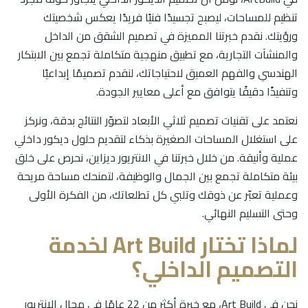
تنظيم للمساحات، ليصبح تجسيدًا فنيًا فريدًا يعكس شخصيتك
ورؤيتك. نقدم خبرتنا المميزة في تصميم الشقق من الداخل
والمنشآت التجارية، مع تطبيق منهجية متكاملة تجمع بين الابتكار
الهندسي والفهم العميق لاحتياجاتك، لنقدم تصميمًا إبداعيًا
وتنفيذًا دقيقًا يتوافق مع أعلى معايير الجودة.
نعتمد على تقنيات تصميم ثلاثي الأبعاد لتصوّر النتائج بدقة، ونركز
على استغلال المساحات الصغيرة بذكاء لتقديم حلول ديكور داخلي
عملية وأنيقة. من خلال خبرتنا في الانتريور ديزاين، نحرص على خلق
بيئة متكاملة تجمع بين الجمال والوظيفة، لتمنحك مساحة مريحة
وعملية تعبّر عن ذوقك وتلبي كل تطلعاتك، من الفكرة الأولى
وحتى التسليم النهائي.
لماذا تختار Art Build لخدمة
التصميم الداخلي؟
نحن في Art Build، مع خبرة أكثر من 22 عامًا في مجال الانتريور