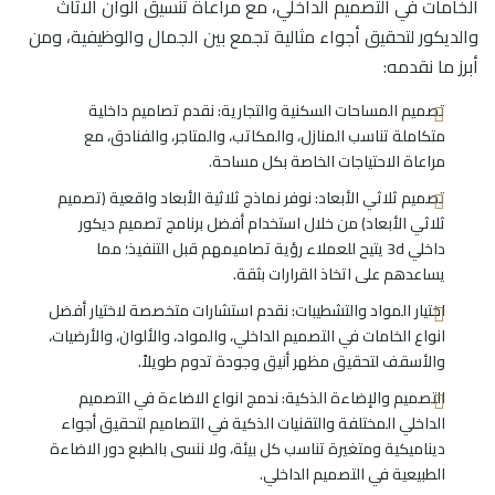
الخامات في التصميم الداخلي، مع مراعاة تنسيق الوان الاثاث
والديكور لتحقيق أجواء مثالية تجمع بين الجمال والوظيفية، ومن
أبرز ما نقدمه:
تصميم المساحات السكنية والتجارية: نقدم تصاميم داخلية
متكاملة تناسب المنازل، والمكاتب، والمتاجر، والفنادق، مع
مراعاة الاحتياجات الخاصة بكل مساحة.
تصميم ثلاثي الأبعاد: نوفر نماذج ثلاثية الأبعاد واقعية (تصميم
ثلاثي الأبعاد) من خلال استخدام أفضل برنامج تصميم ديكور
داخلي 3d يتيح للعملاء رؤية تصاميمهم قبل التنفيذ؛ مما
يساعدهم على اتخاذ القرارات بثقة.
اختيار المواد والتشطيبات: نقدم استشارات متخصصة لاختيار أفضل
انواع الخامات في التصميم الداخلي، والمواد، والألوان، والأرضيات،
والأسقف لتحقيق مظهر أنيق وجودة تدوم طويلاً.
التصميم والإضاءة الذكية: ندمج انواع الاضاءة في التصميم
الداخلي المختلفة والتقنيات الذكية في التصاميم لتحقيق أجواء
ديناميكية ومتغيرة تناسب كل بيئة، ولا ننسى بالطبع دور الاضاءة
الطبيعية في التصميم الداخلي.