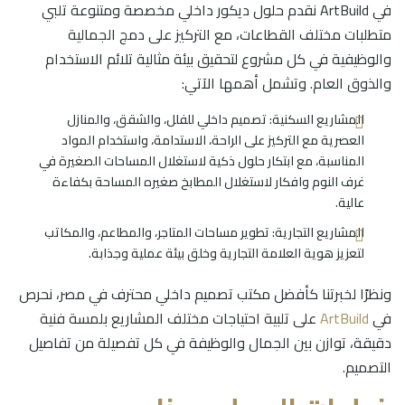
في ArtBuild نقدم حلول ديكور داخلي مخصصة ومتنوعة تلبي
متطلبات مختلف القطاعات، مع التركيز على دمج الجمالية
والوظيفية في كل مشروع لتحقيق بيئة مثالية تلائم الاستخدام
والذوق العام. وتشمل أهمها الآتي:
المشاريع السكنية: تصميم داخلي للفلل، والشقق، والمنازل
العصرية مع التركيز على الراحة، الاستدامة، واستخدام المواد
المناسبة، مع ابتكار حلول ذكية لاستغلال المساحات الصغيرة في
غرف النوم وافكار لاستغلال المطابخ صغيره المساحة بكفاءة
عالية.
المشاريع التجارية: تطوير مساحات المتاجر، والمطاعم، والمكاتب
لتعزيز هوية العلامة التجارية وخلق بيئة عملية وجذابة.
ونظرًا لخبرتنا كأفضل مكتب تصميم داخلي محترف في مصر، نحرص
في
ArtBuild
على تلبية احتياجات مختلف المشاريع بلمسة فنية
دقيقة، توازن بين الجمال والوظيفة في كل تفصيلة من تفاصيل
التصميم.