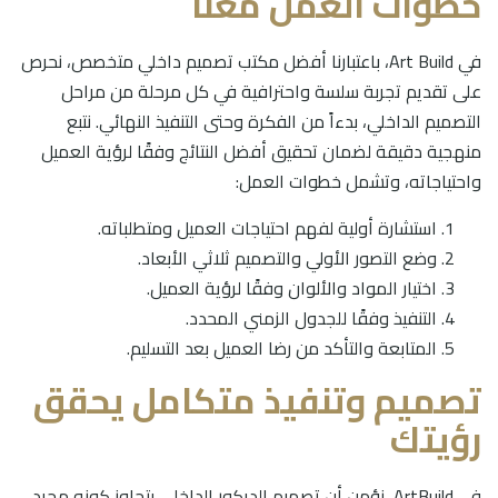
خطوات العمل معنا
في Art Build، باعتبارنا أفضل مكتب تصميم داخلي متخصص، نحرص
على تقديم تجربة سلسة واحترافية في كل مرحلة من مراحل
التصميم الداخلي، بدءاً من الفكرة وحتى التنفيذ النهائي. نتبع
منهجية دقيقة لضمان تحقيق أفضل النتائج وفقًا لرؤية العميل
واحتياجاته، وتشمل خطوات العمل:
استشارة أولية لفهم احتياجات العميل ومتطلباته.
وضع التصور الأولي والتصميم ثلاثي الأبعاد.
اختيار المواد والألوان وفقًا لرؤية العميل.
التنفيذ وفقًا للجدول الزمني المحدد.
المتابعة والتأكد من رضا العميل بعد التسليم.
تصميم وتنفيذ متكامل يحقق
رؤيتك
في ArtBuild، نؤمن أن تصميم الديكور الداخلي يتجاوز كونه مجرد